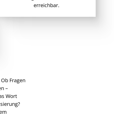
erreichbar.
. Ob Fragen
en –
das Wort
isierung?
nem