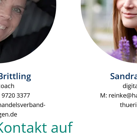
rittling
Sandr
lcoach
digit
0 9720 3377
M:
reinke@h
handelsverband-
thuer
gen.de
ontakt auf