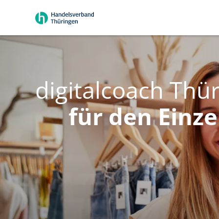
digitalcoach Thü
für den Einz