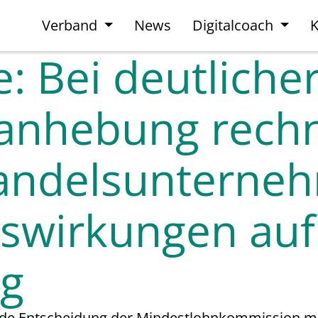
Verband
News
Digitalcoach
K
 Bei deutliche
anhebung rech
Handelsunterne
swirkungen auf
ng
ehende Entscheidung der Mindestlohnkommission 